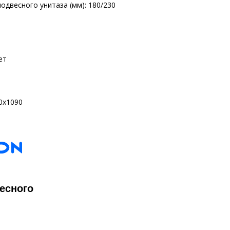
одвесного унитаза (мм): 180/230
ет
0х1090
есного