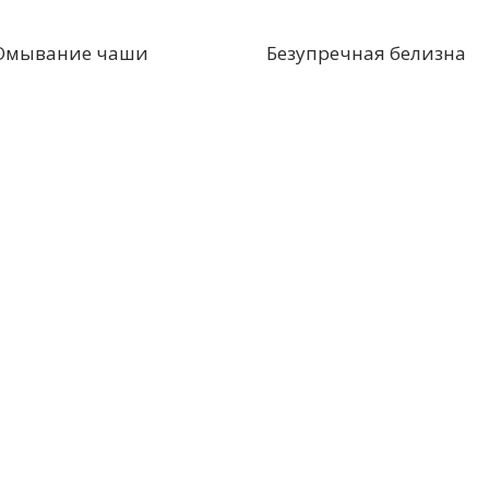
Омывание чаши
Безупречная белизна
Контакты
евка, тер.
ных