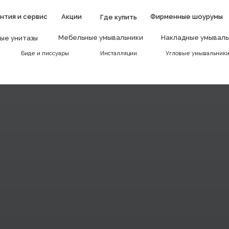
нтия и сервис
Акции
Фирменные шоурумы
Где купить
Мебельные умывальники
Накладные умываль
ые унитазы
Биде и писсуары
Инсталляции
Угловые умывальник