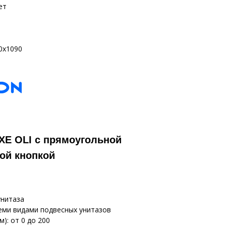
ет
0х1090
XE OLI с прямоугольной
ой кнопкой
унитаза
еми видами подвесных унитазов
): от 0 до 200