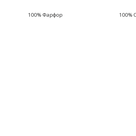
100% Фарфор
100% 
ООО "САМАРСКИЙ СТРОЙФАРФОР"
443548, Самарская область, м.р-н Волжский, г.п. Смышля
Промзона, ул. Мостовая, зд.6.
E-mail:
info@farphor.ru
Телефон: +7 (846) 999-20-03
Политика в отношении обработки персональных дан
Cookies