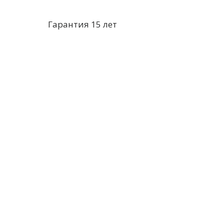
Гарантия 15 лет
Продукция
Унитазы-компакты
Подвесные унитазы
Писсуары и Биде
Мебельные умывальники
Пьедестальные умывальники
Умывальники на Кронштейнах
Угловые умывальники