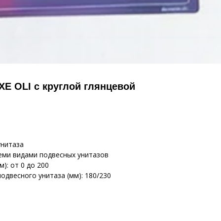
E OLI с круглой глянцевой
унитаза
еми видами подвесных унитазов
): от 0 до 200
одвесного унитаза (мм): 180/230