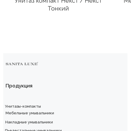
Унитаз компакт Некст / Некст
Ме
Тонкий
Продукция
Унитазы-компакты
Мебельные умывальники
Накладные умывальники
Пьедестальные умывальники