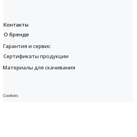
Контакты
О бренде
Гарантия и сервис
Сертификаты продукции
Материалы для скачивания
Cookies
Политика в отношении обработки персональных данных
ООО "САМАРСКИЙ СТРОЙФАРФОР"
443548, Самарская область, м.р-н
Волжский, г.п. Смышляевка, тер.