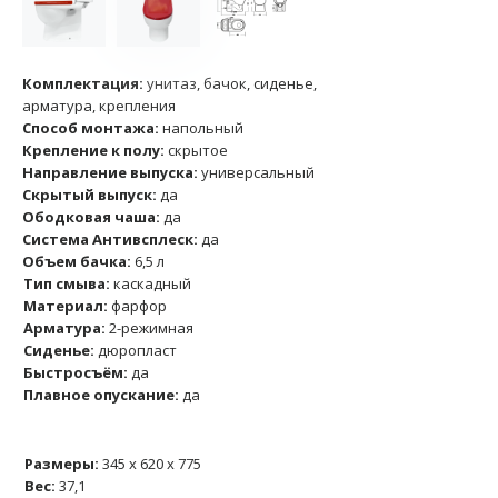
Комплектация:
унитаз, бачок, сиденье,
арматура, крепления
Способ монтажа:
напольный
Крепление к полу:
скрытое
Направление выпуска:
универсальный
Скрытый выпуск:
да
Ободковая чаша:
да
Система Антивсплеск:
да
Объем бачка:
6,5 л
Тип смыва:
каскадный
Материал:
фарфор
Арматура:
2-режимная
Сиденье:
дюропласт
Быстросъём:
да
Плавное опускание:
да
Размеры:
345 x 620 x 775
Вес:
37,1